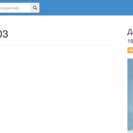
03
Д
16
М