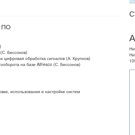
С
о ПО
А
)
Ни
(С. Бессонов)
Ни
и цифровая обработка сигналов (А. Крупнов)
10
оборота на базе Alfresco (С. Бессонов)
ке, использовании и настройке систем